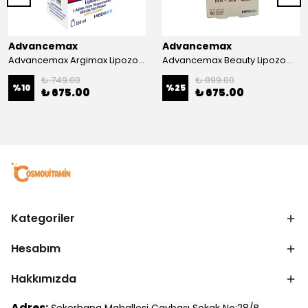
Advancemax
Advancemax
Advancemax Argimax Lipozomal Sıvı 150 ml 8684375607587
Advancemax Beauty Lipozomal Hyalüronik Asit Keratin Biotin Zn 30 Kapsül 8684375607556
₺ 749.00
₺ 899.00
%
10
%
25
₺ 675.00
₺ 675.00
Kategoriler
Hesabım
Hakkımızda
Adres: