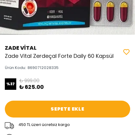
ZADE VİTAL
Zade Vital Zerdeçal Forte Daily 60 Kapsül
Ürün Kodu
:
8690712028335
₺ 999.00
%
37
₺ 625.00
SEPETE EKLE
450 TL üzeri ücretsiz kargo