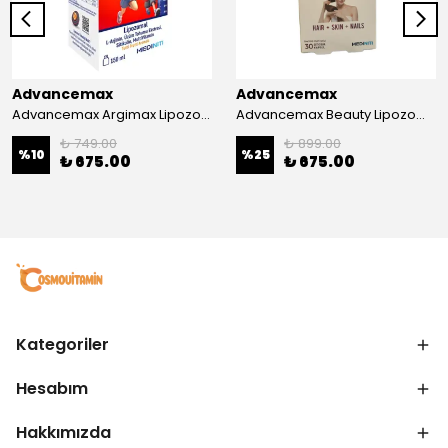
Advancemax
Advancemax
Advancemax Argimax Lipozomal Sıvı 150 ml 8684375607587
Advancemax Beauty Lipozomal Hyalüronik Asit Keratin Biotin Zn 30 Kapsül 8684375607556
₺ 749.00
₺ 899.00
%
10
%
25
₺ 675.00
₺ 675.00
Kategoriler
Hesabım
Hakkımızda