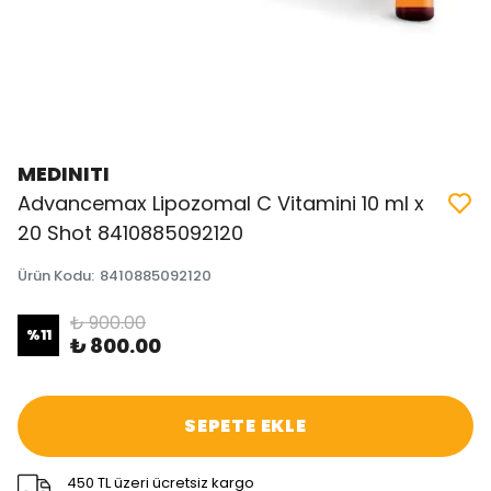
MEDINITI
Advancemax Lipozomal C Vitamini 10 ml x
20 Shot 8410885092120
Ürün Kodu
:
8410885092120
₺ 900.00
%
11
₺ 800.00
SEPETE EKLE
450 TL üzeri ücretsiz kargo