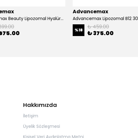
emax
Advancemax
Advancemax Beauty Lipozomal Hyalüronik Asit Keratin Biotin Zn 30 Kapsül 8684375607556
899.00
₺ 459.00
%
18
675.00
₺ 375.00
Hakkımızda
İletişim
Üyelik Sözleşmesi
Kişisel Veri Aydınlatma Metni