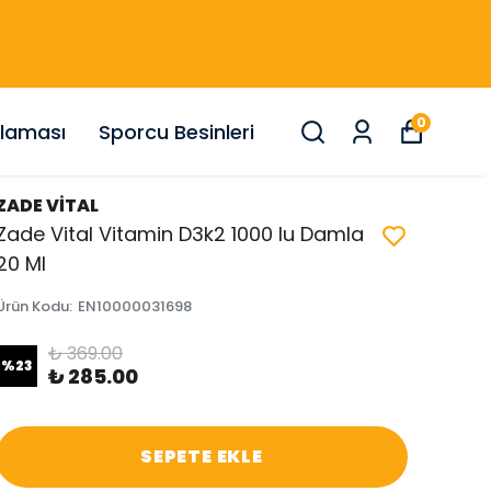
0
nlaması
Sporcu Besinleri
ZADE VİTAL
Zade Vital Vitamin D3k2 1000 Iu Damla
20 Ml
Ürün Kodu
:
EN10000031698
₺ 369.00
%
23
₺ 285.00
SEPETE EKLE