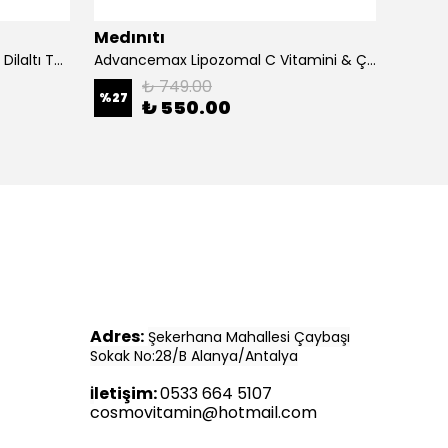
Medınıtı
Medın
Advancemax Lipozomal B12 30 Dilaltı Tablet 8684375607525
Advancemax Lipozomal C Vitamini & Çinko 30 Kapsül 8684375607549
₺ 749.00
%
27
%
11
₺ 550.00
Adres:
Şekerhana Mahallesi Çaybaşı
Sokak No:28/B Alanya/Antalya
letişim:
0533 664 5107
İ
cosmovitamin@hotmail.com