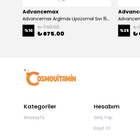
Advancemax
Advanc
4000
Advancemax Argimax Lipozomal Sıvı 150 ml 8684375607587
₺ 749.00
₺ 
%
10
%
25
₺ 675.00
₺ 
Kategoriler
Hesabım
Anasayfa
Giriş Yap
Kayıt Ol