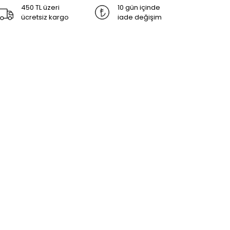
450 TL üzeri
10 gün içinde
ücretsiz kargo
iade değişim