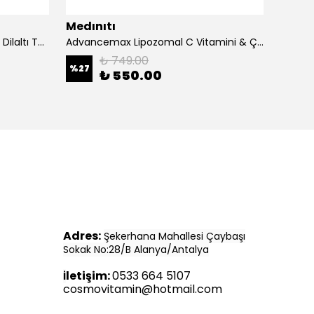
Medınıtı
Medın
Advancemax Lipozomal B12 30 Dilaltı Tablet 8684375607525
Advancemax Lipozomal C Vitamini & Çinko 30 Kapsül 8684375607549
₺ 749.00
%
27
%
11
₺ 550.00
Adres:
Şekerhana Mahallesi Çaybaşı
Sokak No:28/B Alanya/Antalya
letişim:
0533 664 5107
İ
cosmovitamin@hotmail.com