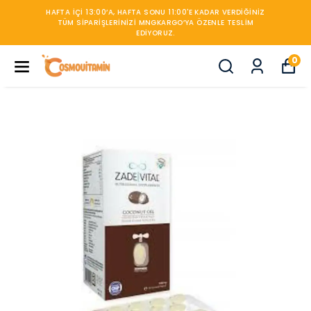
ERDIĞINIZ
TESLIM
450TL ÜZERİ KARGO BEDAVA
0