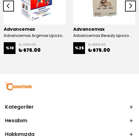
Advancemax
Advancemax
Advancemax Argimax Lipozomal Sıvı 150 ml 8684375607587
Advancemax Beauty Lipozomal Hyalüronik Asit Keratin Biotin Zn 30 Kapsül 8684375607556
₺ 749.00
₺ 899.00
%
10
%
25
₺ 675.00
₺ 675.00
Kategoriler
Hesabım
Hakkımızda