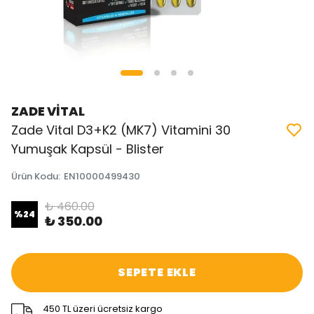
ZADE VİTAL
Zade Vital D3+K2 (MK7) Vitamini 30
Yumuşak Kapsül - Blister
Ürün Kodu
:
EN10000499430
₺ 460.00
%
24
₺ 350.00
SEPETE EKLE
450 TL üzeri ücretsiz kargo