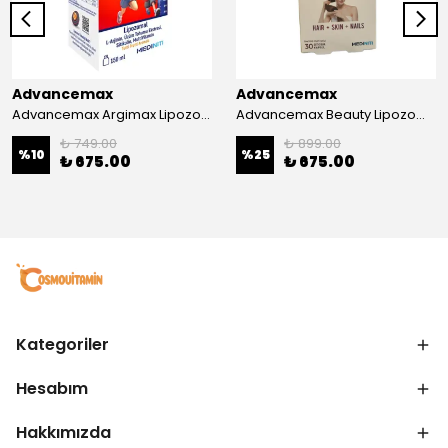
Advancemax
Advancemax
Advancemax Argimax Lipozomal Sıvı 150 ml 8684375607587
Advancemax Beauty Lipozomal Hyalüronik Asit Keratin Biotin Zn 30 Kapsül 8684375607556
₺ 749.00
₺ 899.00
%
10
%
25
₺ 675.00
₺ 675.00
Kategoriler
Hesabım
Hakkımızda