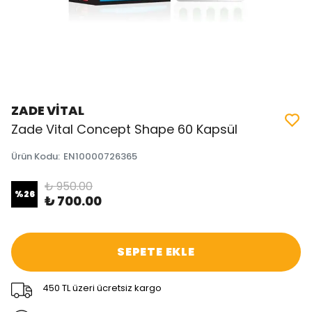
ZADE VİTAL
Zade Vital Concept Shape 60 Kapsül
Ürün Kodu
:
EN10000726365
₺ 950.00
%
26
₺ 700.00
SEPETE EKLE
450 TL üzeri ücretsiz kargo