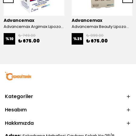
Advancemax
Advancemax
Advancemax Argimax Lipozomal Sıvı 150 ml 8684375607587
Advancemax Beauty Lipozomal Hyalüronik Asit Keratin Biotin Zn 30 Kapsül 8684375607556
₺ 749.00
₺ 899.00
%
10
%
25
₺ 675.00
₺ 675.00
Kategoriler
Hesabım
Hakkımızda
Adres: