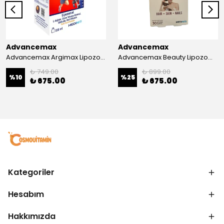
Advancemax
Advancemax
Advancemax Argimax Lipozomal Sıvı 150 ml 8684375607587
Advancemax Beauty Lipozomal Hyalüronik Asit Keratin Biotin Zn 30 Kapsül 8684375607556
₺ 749.00
₺ 899.00
%
10
%
25
₺ 675.00
₺ 675.00
Kategoriler
Hesabım
Hakkımızda