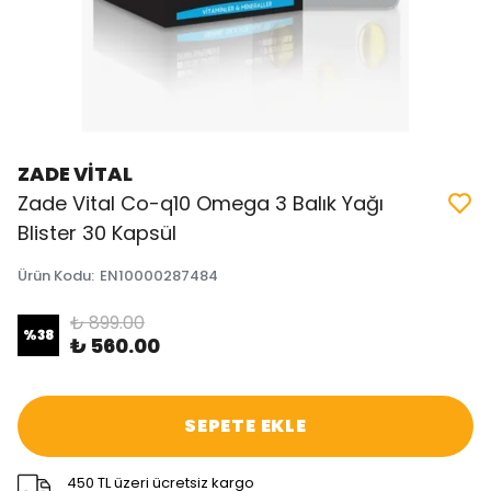
ZADE VİTAL
Zade Vital Co-q10 Omega 3 Balık Yağı
Blister 30 Kapsül
Ürün Kodu
:
EN10000287484
₺ 899.00
%
38
₺ 560.00
SEPETE EKLE
450 TL üzeri ücretsiz kargo