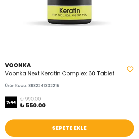
VOONKA
Voonka Next Keratin Complex 60 Tablet
Ürün Kodu
:
8682241302215
₺ 990.00
%
44
₺ 550.00
SEPETE EKLE