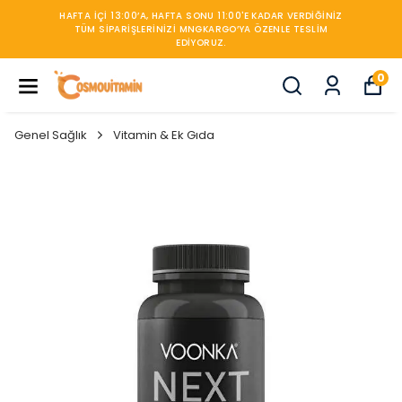
INIZ
M
450TL ÜZERİ KARGO BEDAVA
0
Genel Sağlık
Vitamin & Ek Gıda