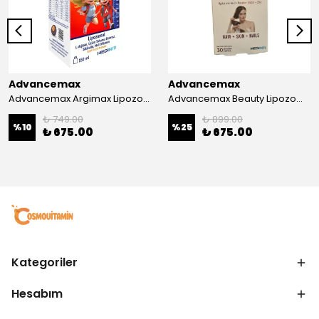
Advancemax
Advancemax
Advancemax Argimax Lipozomal Sıvı 150 ml 8684375607587
Advancemax Beauty Lipozomal Hyalüronik Asit Keratin Biotin Zn 30 Kapsül 8684375607556
₺ 749.00
₺ 899.00
%
10
%
25
₺ 675.00
₺ 675.00
Kategoriler
Hesabım