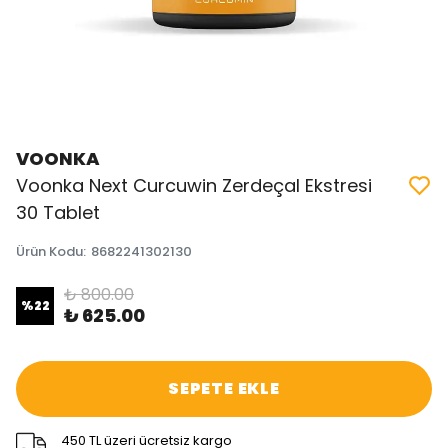
VOONKA
Voonka Next Curcuwin Zerdeçal Ekstresi
30 Tablet
Ürün Kodu
:
8682241302130
₺ 800.00
%
22
₺ 625.00
SEPETE EKLE
450 TL üzeri ücretsiz kargo