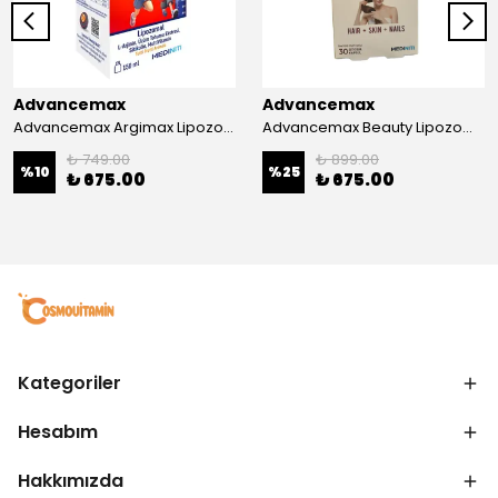
Advancemax
Advancemax
Advancemax Argimax Lipozomal Sıvı 150 ml 8684375607587
Advancemax Beauty Lipozomal Hyalüronik Asit Keratin Biotin Zn 30 Kapsül 8684375607556
₺ 749.00
₺ 899.00
%
10
%
25
₺ 675.00
₺ 675.00
Kategoriler
Hesabım
Hakkımızda