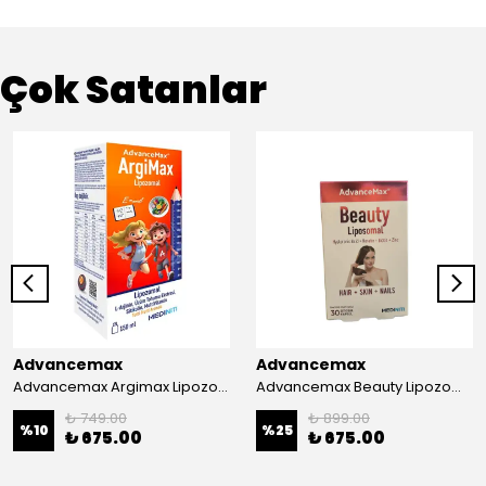
Çok Satanlar
Advancemax
Advancemax
Advancemax Argimax Lipozomal Sıvı 150 ml 8684375607587
Advancemax Beauty Lipozomal Hyalüronik Asit Keratin Biotin Zn 30 Kapsül 8684375607556
₺ 749.00
₺ 899.00
%
10
%
25
₺ 675.00
₺ 675.00