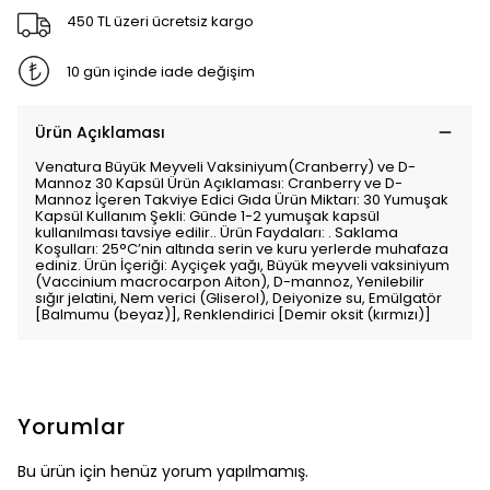
450 TL üzeri ücretsiz kargo
10 gün içinde iade değişim
Ürün Açıklaması
Venatura Büyük Meyveli Vaksiniyum(Cranberry) ve D-
Mannoz 30 Kapsül Ürün Açıklaması: Cranberry ve D-
Mannoz İçeren Takviye Edici Gıda Ürün Miktarı: 30 Yumuşak
Kapsül Kullanım Şekli: Günde 1-2 yumuşak kapsül
kullanılması tavsiye edilir.. Ürün Faydaları: . Saklama
Koşulları: 25°C’nin altında serin ve kuru yerlerde muhafaza
ediniz. Ürün İçeriği: Ayçiçek yağı, Büyük meyveli vaksiniyum
(Vaccinium macrocarpon Aiton), D-mannoz, Yenilebilir
sığır jelatini, Nem verici (Gliserol), Deiyonize su, Emülgatör
[Balmumu (beyaz)], Renklendirici [Demir oksit (kırmızı)]
Yorumlar
Bu ürün için henüz yorum yapılmamış.