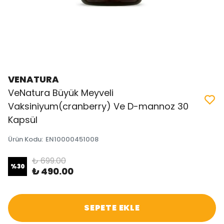
VENATURA
VeNatura Büyük Meyveli
Vaksiniyum(cranberry) Ve D-mannoz 30
Kapsül
Ürün Kodu
:
EN10000451008
₺ 699.00
%
30
₺ 490.00
SEPETE EKLE