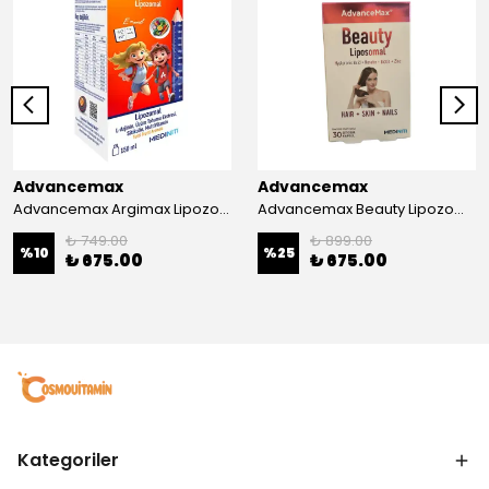
Advancemax
Advancemax
Advancemax Argimax Lipozomal Sıvı 150 ml 8684375607587
Advancemax Beauty Lipozomal Hyalüronik Asit Keratin Biotin Zn 30 Kapsül 8684375607556
₺ 749.00
₺ 899.00
%
10
%
25
₺ 675.00
₺ 675.00
Kategoriler