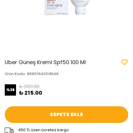
Uber Güneş Kremi Spf50 100 Ml
Ürün Kodu
:
8680164009648
₺ 350.00
%
39
₺ 215.00
SEPETE EKLE
450 TL üzeri ücretsiz kargo