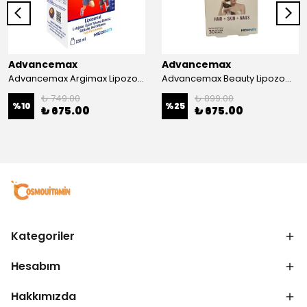
Advancemax
Advancemax
Advancemax Argimax Lipozomal Sıvı 150 ml 8684375607587
Advancemax Beauty Lipozomal Hyalüronik Asit Keratin Biotin Zn 30 Kapsül 8684375607556
₺ 749.00
₺ 899.00
%
10
%
25
₺ 675.00
₺ 675.00
Kategoriler
Hesabım
Hakkımızda