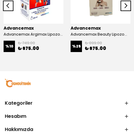
Advancemax
Advancemax
Advancemax Argimax Lipozomal Sıvı 150 ml 8684375607587
Advancemax Beauty Lipozomal Hyalüronik Asit Keratin Biotin Zn 30 Kapsül 8684375607556
₺ 749.00
₺ 899.00
%
10
%
25
₺ 675.00
₺ 675.00
Kategoriler
Hesabım
Hakkımızda