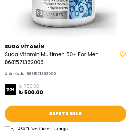
SUDA VİTAMİN
Suda Vitamin Multimen 50+ For Men
8681571352006
Ürün Kodu
:
8681571352006
₺ 760.00
%
34
₺ 500.00
SEPETE EKLE
450 TL üzeri ücretsiz kargo