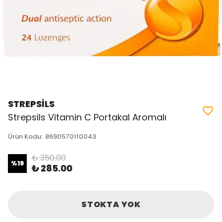
STREPSİLS
Strepsils Vitamin C Portakal Aromalı
Ürün Kodu
:
8690570110043
₺ 350.00
%
19
₺ 285.00
STOKTA YOK