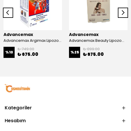
Advancemax
Advancemax
Advancemax Argimax Lipozomal Sıvı 150 ml 8684375607587
Advancemax Beauty Lipozomal Hyalüronik Asit Keratin Biotin Zn 30 Kapsül 8684375607556
₺ 749.00
₺ 899.00
%
10
%
25
₺ 675.00
₺ 675.00
Kategoriler
Hesabım