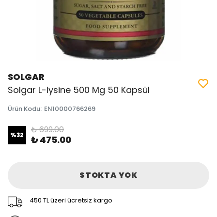
SOLGAR
Solgar L-lysine 500 Mg 50 Kapsül
Ürün Kodu
:
EN10000766269
₺ 699.00
%
32
₺ 475.00
STOKTA YOK
450 TL üzeri ücretsiz kargo