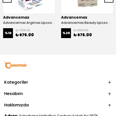
Advancemax
Advancemax
Advancemax Argimax Lipozomal Sıvı 150 ml 8684375607587
Advancemax Beauty Lipozomal Hyalüronik Asit Keratin Biotin Zn 30 Kapsül 8684375607556
₺ 749.00
₺ 899.00
%
10
%
25
₺ 675.00
₺ 675.00
Kategoriler
Hesabım
Hakkımızda
Adres: