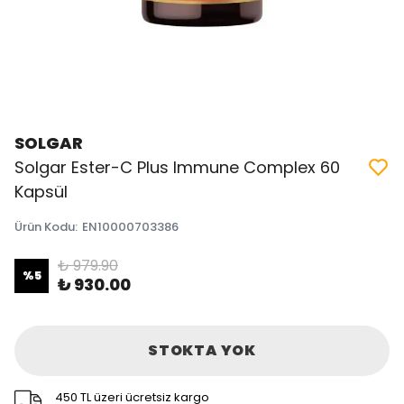
SOLGAR
Solgar Ester-C Plus Immune Complex 60
Kapsül
Ürün Kodu
:
EN10000703386
₺ 979.90
%
5
₺ 930.00
STOKTA YOK
450 TL üzeri ücretsiz kargo