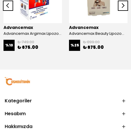
Advancemax
Advancemax
Advancemax Argimax Lipozomal Sıvı 150 ml 8684375607587
Advancemax Beauty Lipozomal Hyalüronik Asit Keratin Biotin Zn 30 Kapsül 8684375607556
₺ 749.00
₺ 899.00
%
10
%
25
₺ 675.00
₺ 675.00
Kategoriler
Hesabım
Hakkımızda