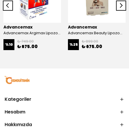
Advancemax
Advancemax
Advancemax Argimax Lipozomal Sıvı 150 ml 8684375607587
Advancemax Beauty Lipozomal Hyalüronik Asit Keratin Biotin Zn 30 Kapsül 8684375607556
₺ 749.00
₺ 899.00
%
10
%
25
₺ 675.00
₺ 675.00
Kategoriler
Hesabım
Hakkımızda