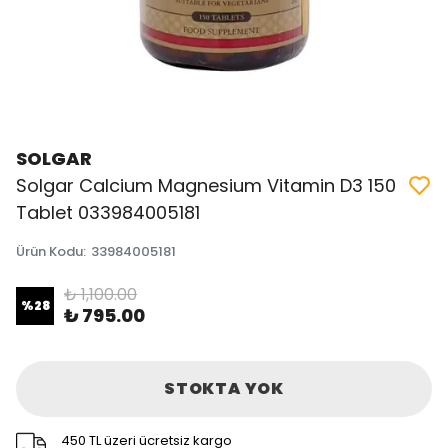
SOLGAR
Solgar Calcium Magnesium Vitamin D3 150
Tablet 033984005181
Ürün Kodu
:
33984005181
₺ 1,100.00
%
28
₺ 795.00
STOKTA YOK
450 TL üzeri ücretsiz kargo