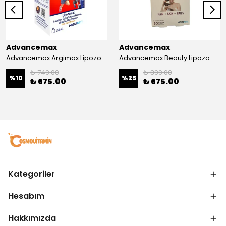
Advancemax
Advancemax
Advancemax Argimax Lipozomal Sıvı 150 ml 8684375607587
Advancemax Beauty Lipozomal Hyalüronik Asit Keratin Biotin Zn 30 Kapsül 8684375607556
₺ 749.00
₺ 899.00
%
10
%
25
₺ 675.00
₺ 675.00
Kategoriler
Hesabım
Hakkımızda