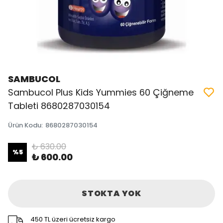
SAMBUCOL
Sambucol Plus Kids Yummies 60 Çiğneme
Tableti 8680287030154
Ürün Kodu
:
8680287030154
₺ 630.00
%
5
₺ 600.00
STOKTA YOK
450 TL üzeri ücretsiz kargo