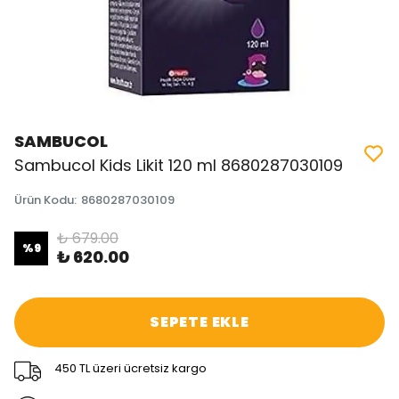
SAMBUCOL
Sambucol Kids Likit 120 ml 8680287030109
Ürün Kodu
:
8680287030109
₺ 679.00
%
9
₺ 620.00
SEPETE EKLE
450 TL üzeri ücretsiz kargo