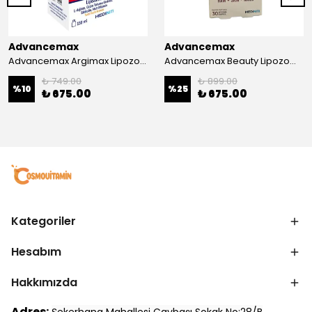
Advancemax
Advancemax
Advancemax Argimax Lipozomal Sıvı 150 ml 8684375607587
Advancemax Beauty Lipozomal Hyalüronik Asit Keratin Biotin Zn 30 Kapsül 8684375607556
₺ 749.00
₺ 899.00
%
10
%
25
₺ 675.00
₺ 675.00
Kategoriler
Hesabım
Hakkımızda
Adres: