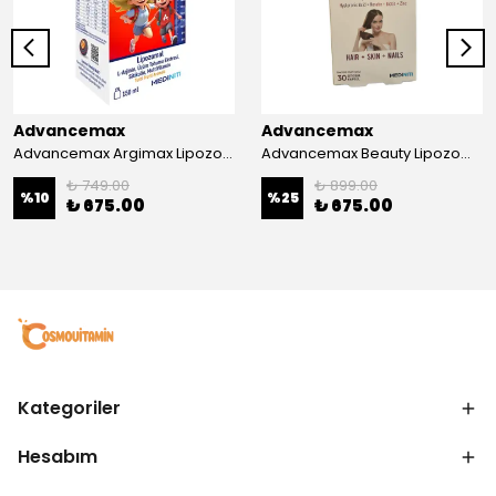
Advancemax
Advancemax
Advancemax Argimax Lipozomal Sıvı 150 ml 8684375607587
Advancemax Beauty Lipozomal Hyalüronik Asit Keratin Biotin Zn 30 Kapsül 8684375607556
₺ 749.00
₺ 899.00
%
10
%
25
₺ 675.00
₺ 675.00
Kategoriler
Hesabım