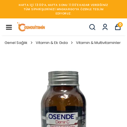
HAFTA IÇI 13:00’A, HAFTA SONU 11:00'E KADAR VERDIĞINIZ
TÜM SIPARIŞLERINIZI MNGKARGO’YA ÖZENLE TESLIM
EDIYORUZ.
0
Genel Sağlık
Vitamin & Ek Gıda
Vitamin & Multivitaminler