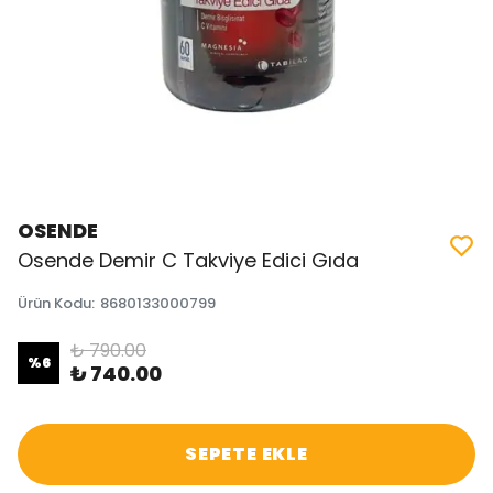
OSENDE
Osende Demir C Takviye Edici Gıda
Ürün Kodu
:
8680133000799
₺ 790.00
%
6
₺ 740.00
SEPETE EKLE