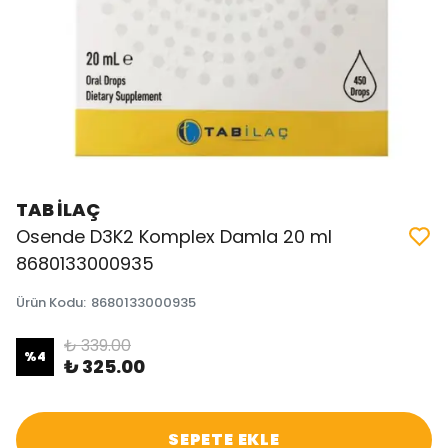
TAB İLAÇ
Osende D3K2 Komplex Damla 20 ml
8680133000935
Ürün Kodu
:
8680133000935
₺ 339.00
%
4
₺ 325.00
SEPETE EKLE