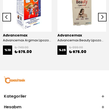
Advancemax
Advancemax
Advancemax Argimax Lipozomal Sıvı 150 ml 8684375607587
Advancemax Beauty Lipozomal Hyalüronik Asit Keratin Biotin Zn 30 Kapsül 8684375607556
₺ 749.00
₺ 899.00
%
10
%
25
₺ 675.00
₺ 675.00
Kategoriler
Hesabım