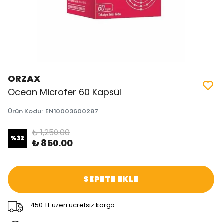
ORZAX
Ocean Microfer 60 Kapsül
Ürün Kodu
:
EN10003600287
₺ 1,250.00
%
32
₺ 850.00
SEPETE EKLE
450 TL üzeri ücretsiz kargo