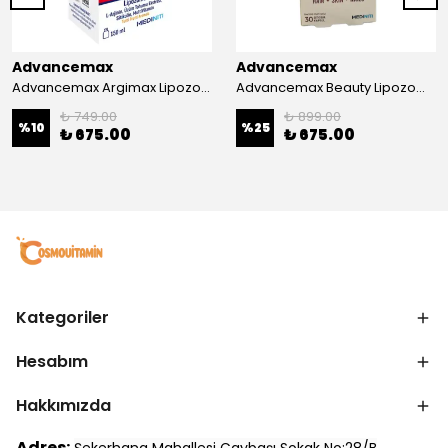
Advancemax
Advancemax
Advancemax Argimax Lipozomal Sıvı 150 ml 8684375607587
Advancemax Beauty Lipozomal Hyalüronik Asit Keratin Biotin Zn 30 Kapsül 8684375607556
₺ 749.00
₺ 899.00
%
10
%
25
₺ 675.00
₺ 675.00
Kategoriler
Hesabım
Hakkımızda
Adres: