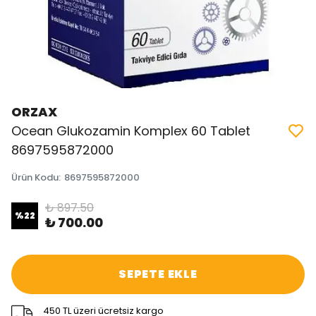
ORZAX
Ocean Glukozamin Komplex 60 Tablet
8697595872000
Ürün Kodu
:
8697595872000
₺ 897.50
%
22
₺ 700.00
SEPETE EKLE
450 TL üzeri ücretsiz kargo