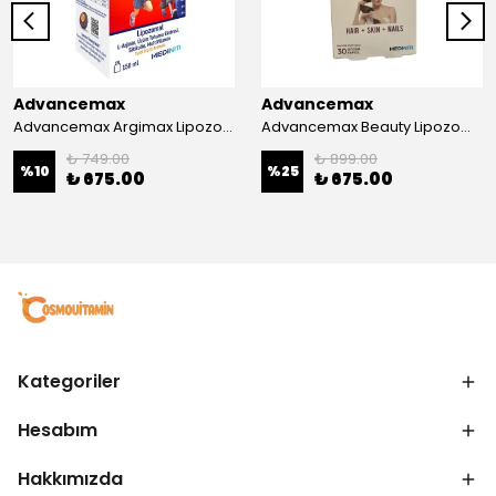
Advancemax
Advancemax
Advancemax Argimax Lipozomal Sıvı 150 ml 8684375607587
Advancemax Beauty Lipozomal Hyalüronik Asit Keratin Biotin Zn 30 Kapsül 8684375607556
₺ 749.00
₺ 899.00
%
10
%
25
₺ 675.00
₺ 675.00
Kategoriler
Hesabım
Hakkımızda