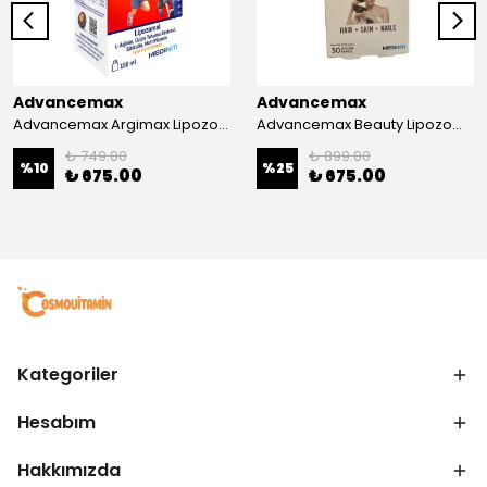
Advancemax
Advancemax
Advancemax Argimax Lipozomal Sıvı 150 ml 8684375607587
Advancemax Beauty Lipozomal Hyalüronik Asit Keratin Biotin Zn 30 Kapsül 8684375607556
₺ 749.00
₺ 899.00
%
10
%
25
₺ 675.00
₺ 675.00
Kategoriler
Hesabım
Hakkımızda