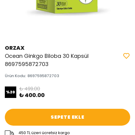
ORZAX
Ocean Ginkgo Biloba 30 Kapsül
8697595872703
Ürün Kodu
:
8697595872703
₺ 499.00
%
20
₺ 400.00
SEPETE EKLE
450 TL üzeri ücretsiz kargo