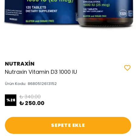
NUTRAXİN
Nutraxin Vitamin D3 1000 IU
Ürün Kodu
:
8680512613152
₺ 340.00
%
26
₺ 250.00
SEPETE EKLE