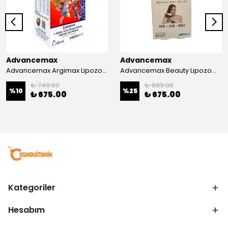
Advancemax
Advancemax
Advancemax Argimax Lipozomal Sıvı 150 ml 8684375607587
Advancemax Beauty Lipozomal Hyalüronik Asit Keratin Biotin Zn 30 Kapsül 8684375607556
₺ 749.00
₺ 899.00
%
10
%
25
₺ 675.00
₺ 675.00
Kategoriler
Hesabım