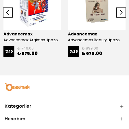
Advancemax
Advancemax
Advancemax Argimax Lipozomal Sıvı 150 ml 8684375607587
Advancemax Beauty Lipozomal Hyalüronik Asit Keratin Biotin Zn 30 Kapsül 8684375607556
₺ 749.00
₺ 899.00
%
10
%
25
₺ 675.00
₺ 675.00
Kategoriler
Hesabım