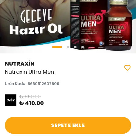
NUTRAXİN
Nutraxin Ultra Men
Ürün Kodu
:
8680512607809
₺ 650.00
%
37
₺ 410.00
SEPETE EKLE