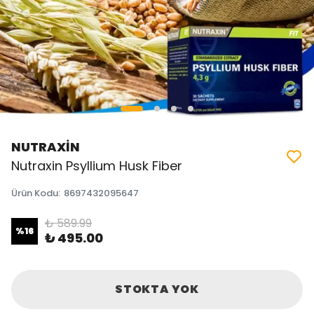
NUTRAXİN
Nutraxin Psyllium Husk Fiber
Ürün Kodu
:
8697432095647
₺ 589.99
%
16
₺ 495.00
STOKTA YOK