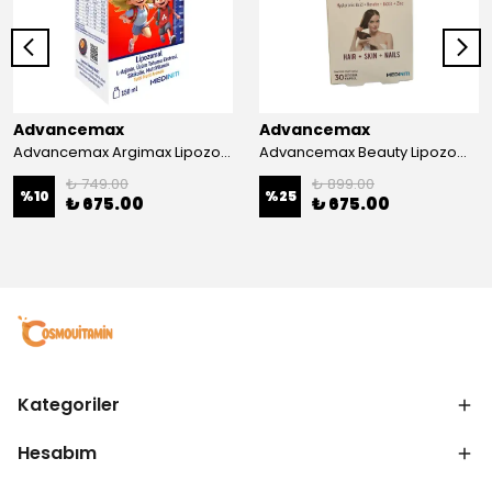
Advancemax
Advancemax
Advancemax Argimax Lipozomal Sıvı 150 ml 8684375607587
Advancemax Beauty Lipozomal Hyalüronik Asit Keratin Biotin Zn 30 Kapsül 8684375607556
₺ 749.00
₺ 899.00
%
10
%
25
₺ 675.00
₺ 675.00
Kategoriler
Hesabım