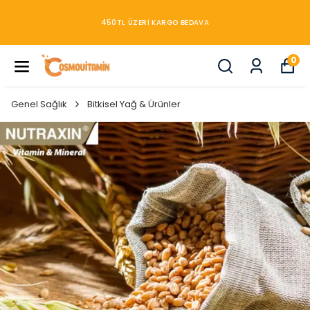
450TL ÜZERİ KARGO BEDAVA
0
Genel Sağlık
Bitkisel Yağ & Ürünler