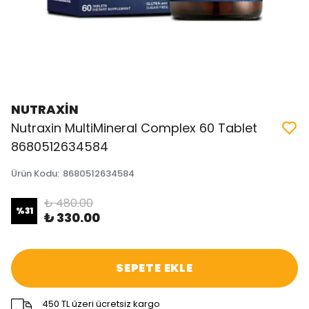
NUTRAXİN
Nutraxin MultiMineral Complex 60 Tablet
8680512634584
Ürün Kodu
:
8680512634584
₺ 480.00
%
31
₺ 330.00
SEPETE EKLE
450 TL üzeri ücretsiz kargo