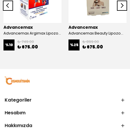
Advancemax
Advancemax
Advancemax Argimax Lipozomal Sıvı 150 ml 8684375607587
Advancemax Beauty Lipozomal Hyalüronik Asit Keratin Biotin Zn 30 Kapsül 8684375607556
₺ 749.00
₺ 899.00
%
10
%
25
₺ 675.00
₺ 675.00
Kategoriler
Hesabım
Hakkımızda