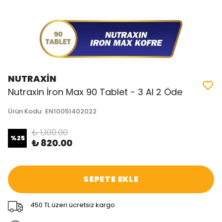
NUTRAXİN
Nutraxin İron Max 90 Tablet - 3 Al 2 Öde
Ürün Kodu
:
EN10051402022
₺ 1,100.00
%
25
₺ 820.00
SEPETE EKLE
450 TL üzeri ücretsiz kargo