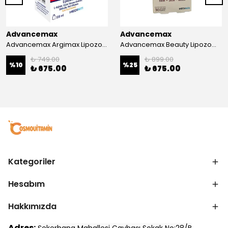
Advancemax
Advancemax
Advancemax Argimax Lipozomal Sıvı 150 ml 8684375607587
Advancemax Beauty Lipozomal Hyalüronik Asit Keratin Biotin Zn 30 Kapsül 8684375607556
₺ 749.00
₺ 899.00
%
10
%
25
₺ 675.00
₺ 675.00
Kategoriler
Hesabım
Hakkımızda
Adres: