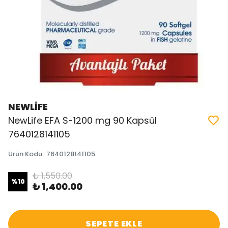
NEWLİFE
NewLife EFA S-1200 mg 90 Kapsül
7640128141105
Ürün Kodu
:
7640128141105
₺ 1,550.00
%
10
₺ 1,400.00
SEPETE EKLE