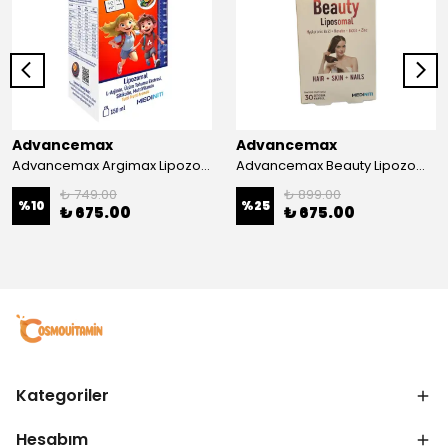
Advancemax
Advancemax
Advancemax Argimax Lipozomal Sıvı 150 ml 8684375607587
Advancemax Beauty Lipozomal Hyalüronik Asit Keratin Biotin Zn 30 Kapsül 8684375607556
₺ 749.00
₺ 899.00
%
10
%
25
₺ 675.00
₺ 675.00
Kategoriler
Hesabım