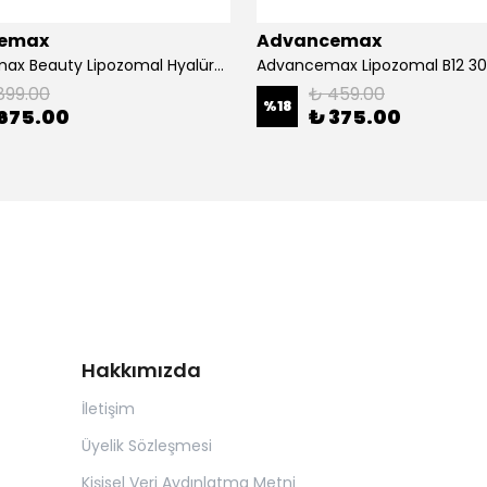
emax
Advancemax
Advancemax Beauty Lipozomal Hyalüronik Asit Keratin Biotin Zn 30 Kapsül 8684375607556
899.00
₺ 459.00
%
18
675.00
₺ 375.00
Hakkımızda
İletişim
Üyelik Sözleşmesi
Kişisel Veri Aydınlatma Metni