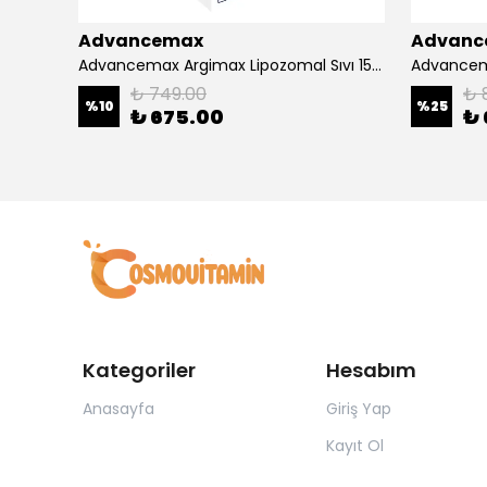
Advancemax
Advanc
4000
Advancemax Argimax Lipozomal Sıvı 150 ml 8684375607587
₺ 749.00
₺ 
%
10
%
25
₺ 675.00
₺ 
Kategoriler
Hesabım
Anasayfa
Giriş Yap
Kayıt Ol