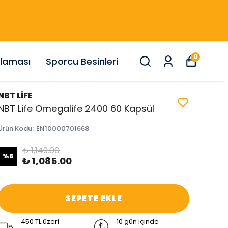
0
nlaması
Sporcu Besinleri
NBT LİFE
NBT Life Omegalife 2400 60 Kapsül
Ürün Kodu
:
EN10000701668
₺ 1,149.00
%
6
₺ 1,085.00
SEPETE EKLE
450 TL üzeri
10 gün içinde