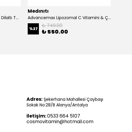
Medınıtı
Medın
Advancemax Lipozomal B12 30 Dilaltı Tablet 8684375607525
Advancemax Lipozomal C Vitamini & Çinko 30 Kapsül 8684375607549
₺ 749.00
%
27
%
11
₺ 550.00
Adres:
Şekerhana Mahallesi Çaybaşı
Sokak No:28/B Alanya/Antalya
letişim:
0533 664 5107
İ
cosmovitamin@hotmail.com