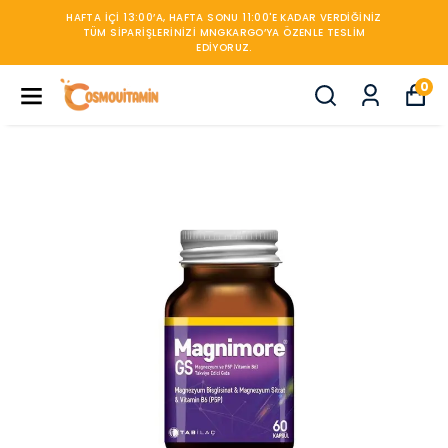
ADAR VERDIĞINIZ
ENLE TESLIM
450TL ÜZERİ KARGO BEDAV
0