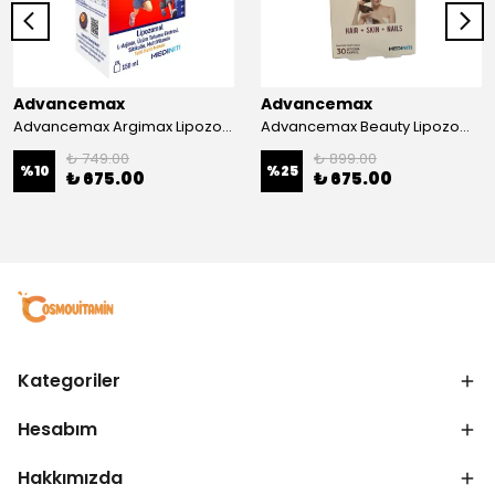
Advancemax
Advancemax
Advancemax Argimax Lipozomal Sıvı 150 ml 8684375607587
Advancemax Beauty Lipozomal Hyalüronik Asit Keratin Biotin Zn 30 Kapsül 8684375607556
₺ 749.00
₺ 899.00
%
10
%
25
₺ 675.00
₺ 675.00
Kategoriler
Hesabım
Hakkımızda