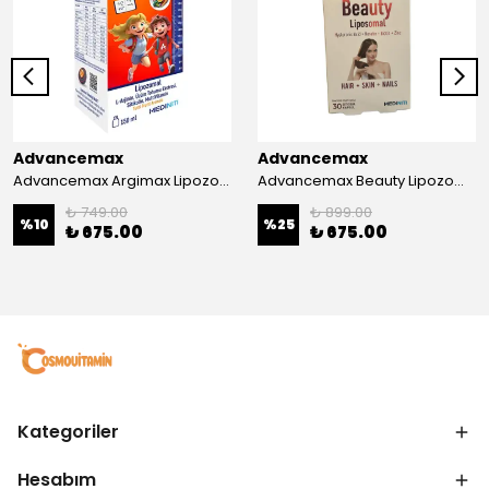
Advancemax
Advancemax
Advancemax Argimax Lipozomal Sıvı 150 ml 8684375607587
Advancemax Beauty Lipozomal Hyalüronik Asit Keratin Biotin Zn 30 Kapsül 8684375607556
₺ 749.00
₺ 899.00
%
10
%
25
₺ 675.00
₺ 675.00
Kategoriler
Hesabım