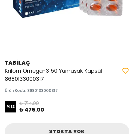
TAB İLAÇ
Krilom Omega-3 50 Yumuşak Kapsül
8680133000317
Ürün Kodu
:
8680133000317
₺ 714.00
%
33
₺ 475.00
STOKTA YOK