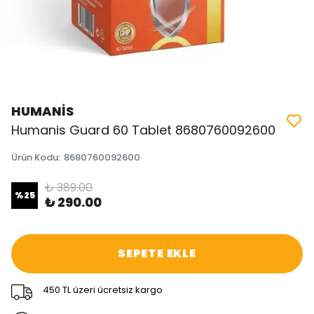
HUMANİS
Humanis Guard 60 Tablet 8680760092600
Ürün Kodu
:
8680760092600
₺ 389.00
%
25
₺ 290.00
SEPETE EKLE
450 TL üzeri ücretsiz kargo