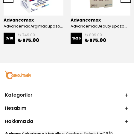
Advancemax
Advancemax
Advancemax Argimax Lipozomal Sıvı 150 ml 8684375607587
Advancemax Beauty Lipozomal Hyalüronik Asit Keratin Biotin Zn 30 Kapsül 8684375607556
₺ 749.00
₺ 899.00
%
10
%
25
₺ 675.00
₺ 675.00
Kategoriler
Hesabım
Hakkımızda
Adres: