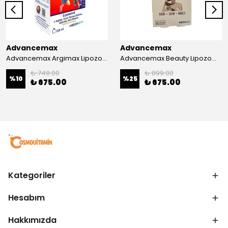
Advancemax
Advancemax
Advancemax Argimax Lipozomal Sıvı 150 ml 8684375607587
Advancemax Beauty Lipozomal Hyalüronik Asit Keratin Biotin Zn 30 Kapsül 8684375607556
₺ 749.00
₺ 899.00
%
10
%
25
₺ 675.00
₺ 675.00
Kategoriler
Hesabım
Hakkımızda