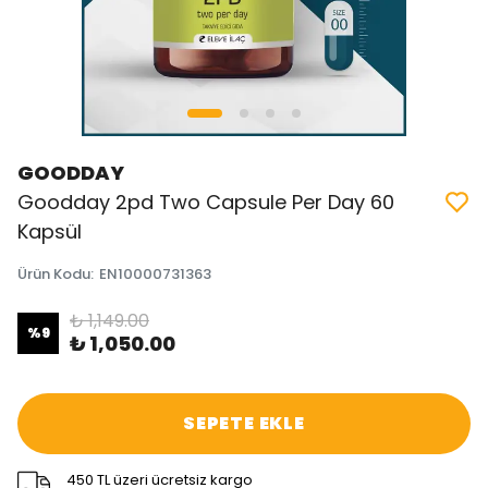
GOODDAY
Goodday 2pd Two Capsule Per Day 60
Kapsül
Ürün Kodu
:
EN10000731363
₺ 1,149.00
%
9
₺ 1,050.00
SEPETE EKLE
450 TL üzeri ücretsiz kargo