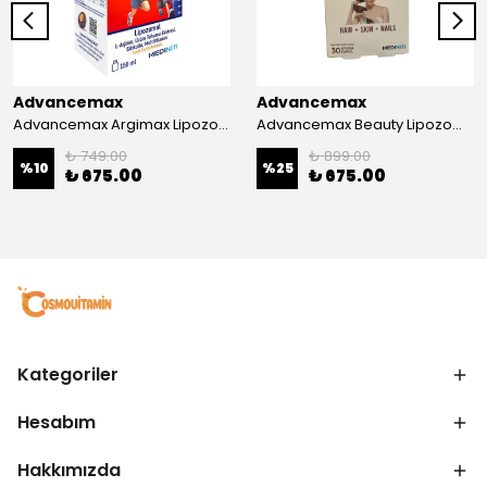
Advancemax
Advancemax
Advancemax Argimax Lipozomal Sıvı 150 ml 8684375607587
Advancemax Beauty Lipozomal Hyalüronik Asit Keratin Biotin Zn 30 Kapsül 8684375607556
₺ 749.00
₺ 899.00
%
10
%
25
₺ 675.00
₺ 675.00
Kategoriler
Hesabım
Hakkımızda