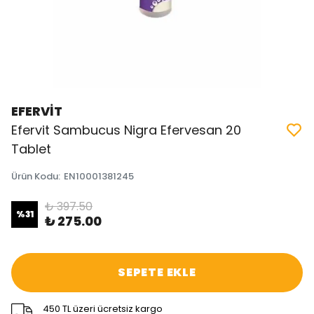
EFERVİT
Efervit Sambucus Nigra Efervesan 20
Tablet
Ürün Kodu
:
EN10001381245
₺ 397.50
%
31
₺ 275.00
SEPETE EKLE
450 TL üzeri ücretsiz kargo