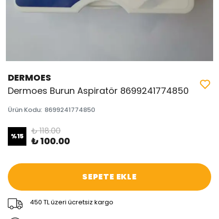
DERMOES
Dermoes Burun Aspiratör 8699241774850
Ürün Kodu
:
8699241774850
₺ 118.00
%
15
₺ 100.00
SEPETE EKLE
450 TL üzeri ücretsiz kargo