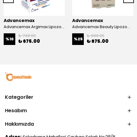
Advancemax
Advancemax
Advancemax Argimax Lipozomal Sıvı 150 ml 8684375607587
Advancemax Beauty Lipozomal Hyalüronik Asit Keratin Biotin Zn 30 Kapsül 8684375607556
₺ 749.00
₺ 899.00
%
10
%
25
₺ 675.00
₺ 675.00
Kategoriler
Hesabım
Hakkımızda
Adres: