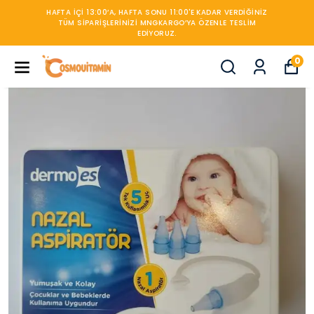
HAFTA IÇI 13:00’A, HAFTA SONU 11:00'E KADAR VERDIĞINIZ
TÜM SIPARIŞLERINIZI MNGKARGO’YA ÖZENLE TESLIM
EDIYORUZ.
0