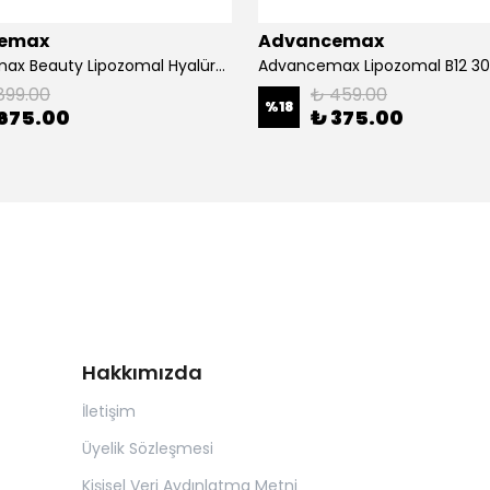
emax
Advancemax
Advancemax Beauty Lipozomal Hyalüronik Asit Keratin Biotin Zn 30 Kapsül 8684375607556
899.00
₺ 459.00
%
18
675.00
₺ 375.00
Hakkımızda
İletişim
Üyelik Sözleşmesi
Kişisel Veri Aydınlatma Metni