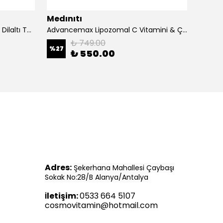
Medınıtı
Medın
Advancemax Lipozomal B12 30 Dilaltı Tablet 8684375607525
Advancemax Lipozomal C Vitamini & Çinko 30 Kapsül 8684375607549
₺ 749.00
%
27
%
11
₺ 550.00
Adres:
Şekerhana Mahallesi Çaybaşı
Sokak No:28/B Alanya/Antalya
letişim:
0533 664 5107
İ
cosmovitamin@hotmail.com