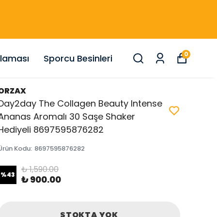
0
nlaması
Sporcu Besinleri
ORZAX
Day2day The Collagen Beauty Intense
Ananas Aromalı 30 Saşe Shaker
Hediyeli 8697595876282
Ürün Kodu
:
8697595876282
₺ 1,590.00
%
43
₺ 900.00
STOKTA YOK