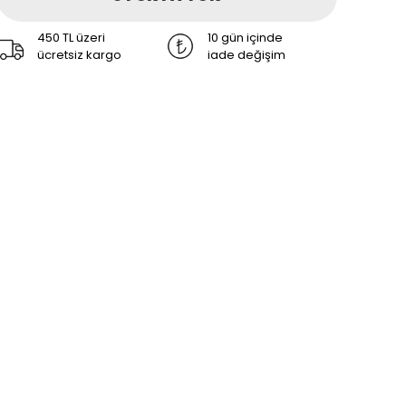
450 TL üzeri
10 gün içinde
ücretsiz kargo
iade değişim