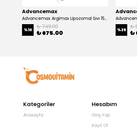
Advancemax
Advanc
4000
Advancemax Argimax Lipozomal Sıvı 150 ml 8684375607587
₺ 749.00
₺ 
%
10
%
25
₺ 675.00
₺ 
Kategoriler
Hesabım
Anasayfa
Giriş Yap
Kayıt Ol