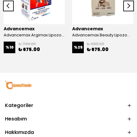
Advancemax
Advancemax
Advancemax Argimax Lipozomal Sıvı 150 ml 8684375607587
Advancemax Beauty Lipozomal Hyalüronik Asit Keratin Biotin Zn 30 Kapsül 8684375607556
₺ 749.00
₺ 899.00
%
10
%
25
₺ 675.00
₺ 675.00
Kategoriler
Hesabım
Hakkımızda