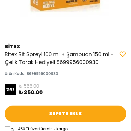
BİTEX
Bitex Bit Spreyi 100 ml + Şampuan 150 ml -
Çelik Tarak Hediyeli 8699956000930
Ürün Kodu
:
8699956000930
₺ 586.00
%
57
₺ 250.00
SEPETE EKLE
450 TL üzeri ücretsiz kargo