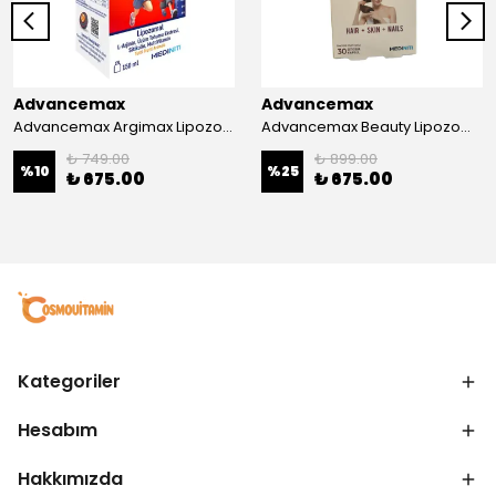
Advancemax
Advancemax
Advancemax Argimax Lipozomal Sıvı 150 ml 8684375607587
Advancemax Beauty Lipozomal Hyalüronik Asit Keratin Biotin Zn 30 Kapsül 8684375607556
₺ 749.00
₺ 899.00
%
10
%
25
₺ 675.00
₺ 675.00
Kategoriler
Hesabım
Hakkımızda