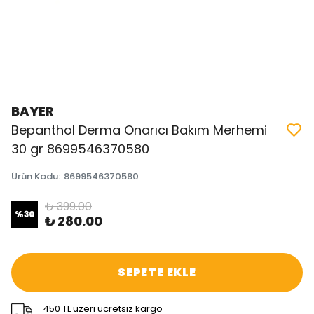
BAYER
Bepanthol Derma Onarıcı Bakım Merhemi
30 gr 8699546370580
Ürün Kodu
:
8699546370580
₺ 399.00
%
30
₺ 280.00
SEPETE EKLE
450 TL üzeri ücretsiz kargo