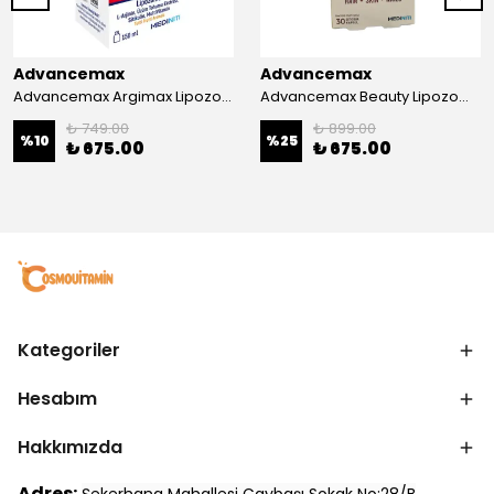
Advancemax
Advancemax
Advancemax Argimax Lipozomal Sıvı 150 ml 8684375607587
Advancemax Beauty Lipozomal Hyalüronik Asit Keratin Biotin Zn 30 Kapsül 8684375607556
₺ 749.00
₺ 899.00
%
10
%
25
₺ 675.00
₺ 675.00
Kategoriler
Hesabım
Hakkımızda
Adres: