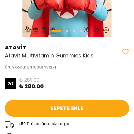
ATAVİT
Atavit Multivitamin Gummıes Kids
Ürün Kodu
:
EN10001431271
₺ 289.00
%
3
₺ 280.00
SEPETE EKLE
450 TL üzeri ücretsiz kargo