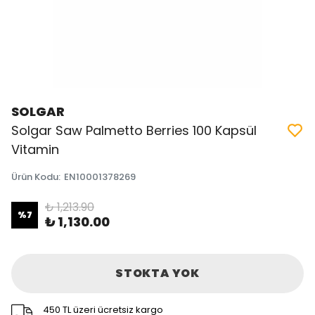
SOLGAR
Solgar Saw Palmetto Berries 100 Kapsül
Vitamin
Ürün Kodu
:
EN10001378269
₺ 1,213.90
%
7
₺ 1,130.00
STOKTA YOK
450 TL üzeri ücretsiz kargo