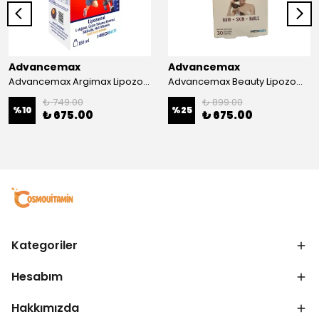
Advancemax
Advancemax
Advancemax Argimax Lipozomal Sıvı 150 ml 8684375607587
Advancemax Beauty Lipozomal Hyalüronik Asit Keratin Biotin Zn 30 Kapsül 8684375607556
₺ 749.00
₺ 899.00
%
10
%
25
₺ 675.00
₺ 675.00
Kategoriler
Hesabım
Hakkımızda