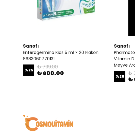
Sanofı
Sanofı
Enterogermina Kids 5 ml × 20 Flakon
Pharmaton
8683060770131
Vitamin D 
Meyve Aro
₺ 799.00
%
25
₺ 600.00
₺ 
%
28
₺ 