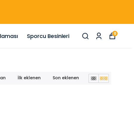
0
nlaması
Sporcu Besinleri
lan
İlk eklenen
Son eklenen