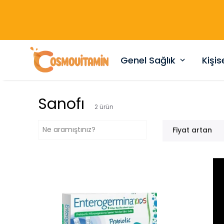
Genel Sağlık
Kişi
Sanofı
2
ürün
Fiyat artan