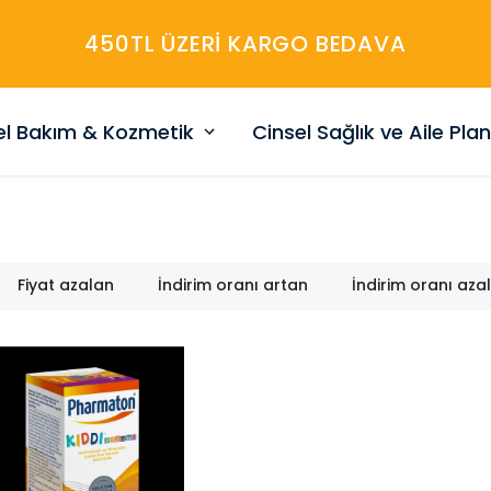
450TL ÜZERİ KARGO BEDAVA
sel Bakım & Kozmetik
Cinsel Sağlık ve Aile Pla
Fiyat azalan
İndirim oranı artan
İndirim oranı aza