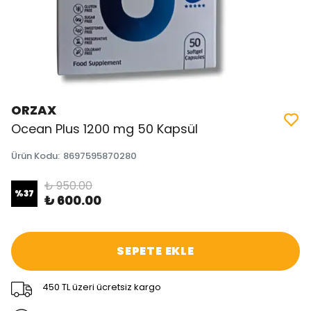
ORZAX
Ocean Plus 1200 mg 50 Kapsül
Ürün Kodu
:
8697595870280
₺ 950.00
%
37
₺ 600.00
SEPETE EKLE
450 TL üzeri ücretsiz kargo