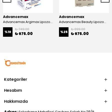
Advancemax
Advancemax
Advancemax Argimax Lipozomal Sıvı 150 ml 8684375607587
Advancemax Beauty Lipozomal Hyalüronik Asit Keratin Biotin Zn 30 Kapsül 8684375607556
₺ 749.00
₺ 899.00
%
10
%
25
₺ 675.00
₺ 675.00
Kategoriler
Hesabım
Hakkımızda
Adres: