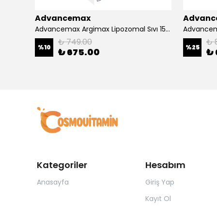
Advancemax
Advanc
4000
Advancemax Argimax Lipozomal Sıvı 150 ml 8684375607587
₺ 749.00
₺ 
%
10
%
25
₺ 675.00
₺ 
Kategoriler
Hesabım
Anasayfa
Giriş Yap
Kayıt Ol