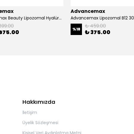
emax
Advancemax
Advancemax Beauty Lipozomal Hyalüronik Asit Keratin Biotin Zn 30 Kapsül 8684375607556
899.00
₺ 459.00
%
18
675.00
₺ 375.00
Hakkımızda
İletişim
Üyelik Sözleşmesi
Kişisel Veri Aydınlatma Metni