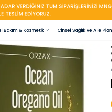
450TL ÜZERİ KARGO BEDAVA
sel Bakım & Kozmetik
Cinsel Sağlık ve Aile Pla