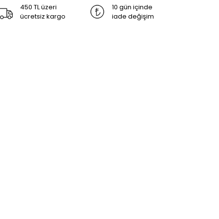
450 TL üzeri
10 gün içinde
ücretsiz kargo
iade değişim