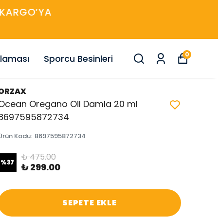
0
nlaması
Sporcu Besinleri
ORZAX
Ocean Oregano Oil Damla 20 ml
8697595872734
Ürün Kodu
:
8697595872734
₺ 475.00
%
37
₺ 299.00
SEPETE EKLE