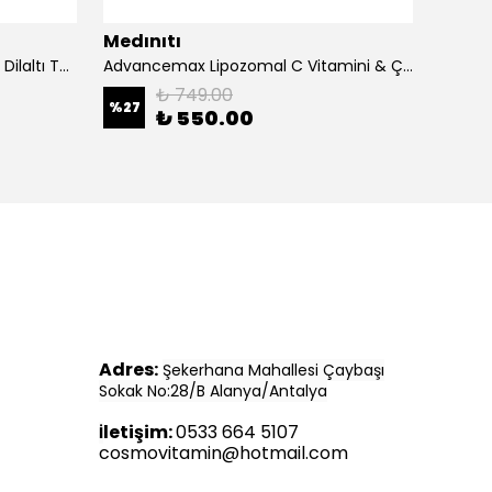
Medınıtı
Medın
Advancemax Lipozomal B12 30 Dilaltı Tablet 8684375607525
Advancemax Lipozomal C Vitamini & Çinko 30 Kapsül 8684375607549
₺ 749.00
%
27
%
11
₺ 550.00
Adres:
Şekerhana Mahallesi Çaybaşı
Sokak No:28/B Alanya/Antalya
letişim:
0533 664 5107
İ
cosmovitamin@hotmail.com