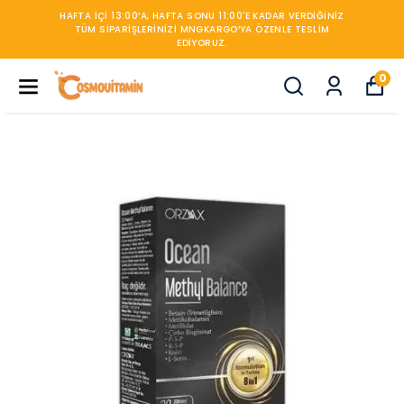
ERDIĞINIZ
TESLIM
450TL ÜZERİ KARGO BEDAVA
0