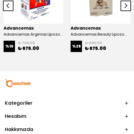
Advancemax
Advancemax
Advancemax Argimax Lipozomal Sıvı 150 ml 8684375607587
Advancemax Beauty Lipozomal Hyalüronik Asit Keratin Biotin Zn 30 Kapsül 8684375607556
₺ 749.00
₺ 899.00
%
10
%
25
₺ 675.00
₺ 675.00
Kategoriler
Hesabım
Hakkımızda