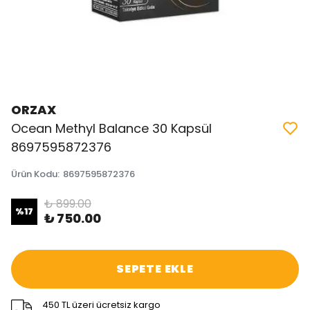
ORZAX
Ocean Methyl Balance 30 Kapsül
8697595872376
Ürün Kodu
:
8697595872376
₺ 899.00
%
17
₺ 750.00
SEPETE EKLE
450 TL üzeri ücretsiz kargo