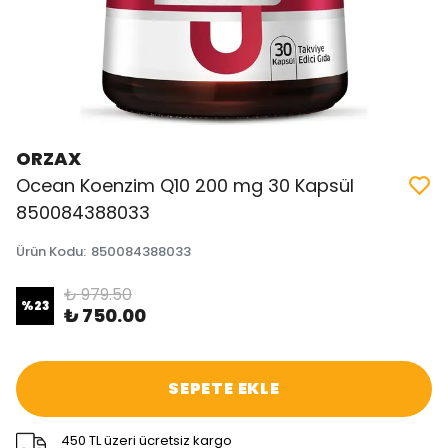
ORZAX
Ocean Koenzim Q10 200 mg 30 Kapsül
850084388033
Ürün Kodu
:
850084388033
₺ 979.50
%
23
₺ 750.00
SEPETE EKLE
450 TL üzeri ücretsiz kargo