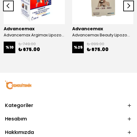
Advancemax
Advancemax
Advancemax Argimax Lipozomal Sıvı 150 ml 8684375607587
Advancemax Beauty Lipozomal Hyalüronik Asit Keratin Biotin Zn 30 Kapsül 8684375607556
₺ 749.00
₺ 899.00
%
10
%
25
₺ 675.00
₺ 675.00
Kategoriler
Hesabım
Hakkımızda