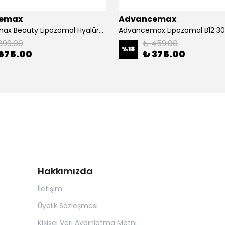
emax
Advancemax
Advancemax Beauty Lipozomal Hyalüronik Asit Keratin Biotin Zn 30 Kapsül 8684375607556
899.00
₺ 459.00
%
18
675.00
₺ 375.00
Hakkımızda
İletişim
Üyelik Sözleşmesi
Kişisel Veri Aydınlatma Metni