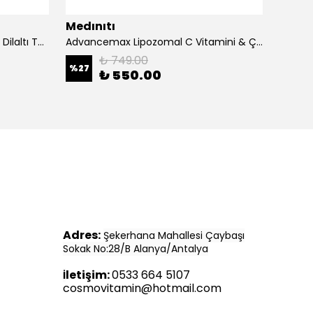
Medınıtı
Medın
Advancemax Lipozomal B12 30 Dilaltı Tablet 8684375607525
Advancemax Lipozomal C Vitamini & Çinko 30 Kapsül 8684375607549
₺ 749.00
%
27
%
11
₺ 550.00
Adres:
Şekerhana Mahallesi Çaybaşı
Sokak No:28/B Alanya/Antalya
letişim:
0533 664 5107
İ
cosmovitamin@hotmail.com