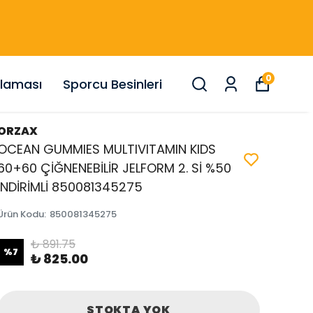
0
nlaması
Sporcu Besinleri
ORZAX
OCEAN GUMMIES MULTIVITAMIN KIDS
60+60 ÇİĞNENEBİLİR JELFORM 2. Sİ %50
İNDİRİMLİ 850081345275
Ürün Kodu
:
850081345275
₺ 891.75
%
7
₺ 825.00
STOKTA YOK