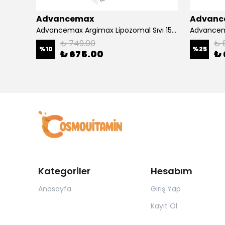
Advancemax
Advanc
4000
Advancemax Argimax Lipozomal Sıvı 150 ml 8684375607587
₺ 749.00
₺ 
%
10
%
25
₺ 675.00
₺ 
Kategoriler
Hesabım
Anasayfa
Giriş Yap
Kayıt Ol