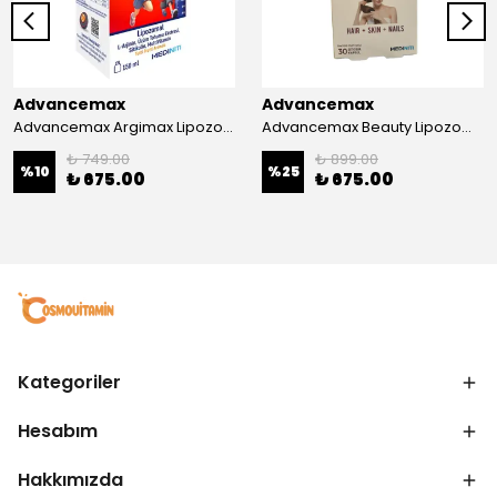
Advancemax
Advancemax
Advancemax Argimax Lipozomal Sıvı 150 ml 8684375607587
Advancemax Beauty Lipozomal Hyalüronik Asit Keratin Biotin Zn 30 Kapsül 8684375607556
₺ 749.00
₺ 899.00
%
10
%
25
₺ 675.00
₺ 675.00
Kategoriler
Hesabım
Hakkımızda