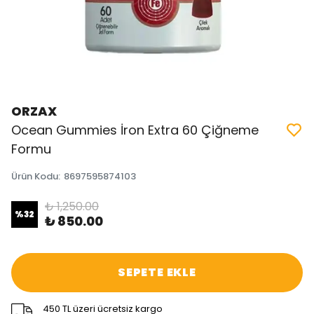
ORZAX
Ocean Gummies İron Extra 60 Çiğneme
Formu
Ürün Kodu
:
8697595874103
₺ 1,250.00
%
32
₺ 850.00
SEPETE EKLE
450 TL üzeri ücretsiz kargo